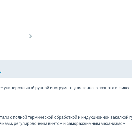
Ы
– универсальный ручной инструмент для точного захвата и фиксаци
али с полной термической обработкой и индукционной закалкой гу
ачками, регулировочным винтом и саморазжимным механизмом;