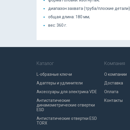
форма головки: изогнутая;
диапазон захвата (труба/плоские детали):
общая длина: 180 мм;
вес: 360 г.
Каталог
Компания
L-образные ключи
О компании
Адаптеры и удлинители
Доставка
Аксессуары для электрика VDE
Оплата
Антистатические
Контакты
динамометрические отвертки
ESD
Антистатические отвертки ESD
TORX