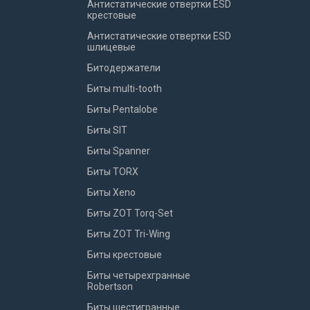
Антистатические отвертки ESD
крестовые
Антистатические отвертки ESD
шлицевые
Битодержатели
Биты multi-tooth
Биты Pentalobe
Биты SIT
Биты Spanner
Биты TORX
Биты Xeno
Биты ZOT Torq-Set
Биты ZOT Tri-Wing
Биты крестовые
Биты четырехгранные
Robertson
Биты шестигранные