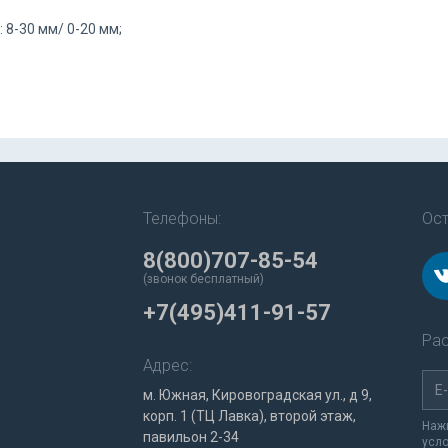
 8-30 мм/ 0-20 мм;
Телефоны:
Ост
8(800)707-85-54
(звонок бесплатный)
+7(495)411-91-57
Рас
Адрес:
м. Южная, Кировоградская ул., д 9,
корп. 1 (ТЦ Лавка), второй этаж,
Нажи
павильон 2-34
усл