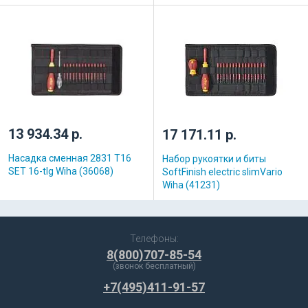
13 934.34 р.
17 171.11 р.
Насадка сменная 2831 T16
Набор рукоятки и биты
SET 16-tlg Wiha (36068)
SoftFinish electric slimVario
Wiha (41231)
Телефоны:
8(800)707-85-54
(звонок бесплатный)
+7(495)411-91-57