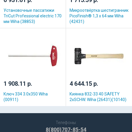
1 715.59 р.
Установочные пассатижи
Микроотвёртка шестигранник
TriCut Professional electric 170
PicoFinish® 1,3 x 64 мм Wiha
мм Wiha (38853)
(42431)
1 908.11 р.
4 644.15 р.
Ключ 334 3.0x350 Wiha
Киянка 832-33 40 SAFETY
(00911)
2xSCHW. Wiha (26431)(10140)
Телефоны:
8(800)707-85-54