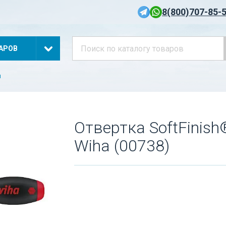
8(800)707-85-
АРОВ
и
Отвертка SoftFinish
Wiha (00738)