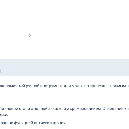
Ы
экономичный ручной инструмент для монтажа крепежа с прямым шл
бденовой стали с полной закалкой и хромированием. Основание к
жки;
нащена функцией антискатывания;