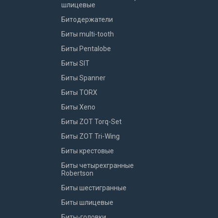
шлицевые
Битодержатели
Биты multi-tooth
Биты Pentalobe
Биты SIT
Биты Spanner
Биты TORX
Биты Xeno
Биты ZOT Torq-Set
Биты ZOT Tri-Wing
Биты крестовые
Биты четырехгранные
Robertson
Биты шестигранные
Биты шлицевые
Биты-головки