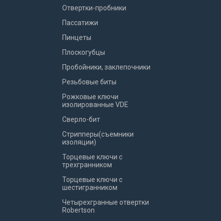
Отвертки-пробники
Пассатижи
Пинцеты
Плоскогубцы
Пробойники, заклепочники
Резьбовые биты
Рожковые ключи
изолированные VDE
Сверло-бит
Стрипперы(съемники
изоляции)
Торцевые ключи с
трехгранником
Торцевые ключи с
шестигранником
Четырехгранные отвертки
Robertson