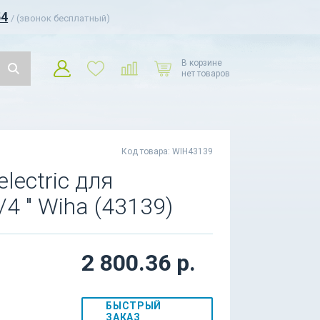
54
/ (звонок бесплатный)
В корзине
нет товаров
Код товара: WIH43139
lectric для
4 " Wiha (43139)
2 800.36 р.
БЫСТРЫЙ
ЗАКАЗ