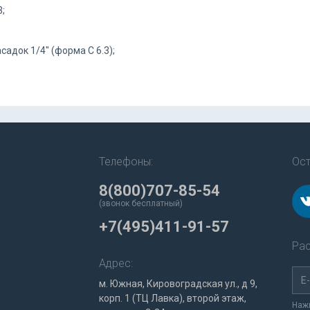
3;
адок 1/4" (форма C 6.3);
Телефоны:
Ост
8(800)707-85-54
(звонок бесплатный)
+7(495)411-91-57
Рас
Адрес:
м. Южная, Кировоградская ул., д 9,
корп. 1 (ТЦ Лавка), второй этаж,
Нажи