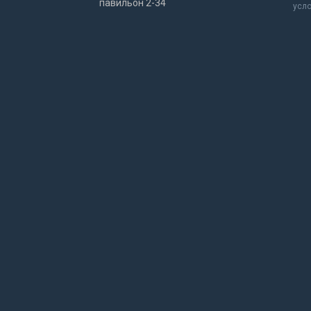
павильон 2-34
усл