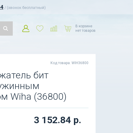
54
/ (звонок бесплатный)
В корзине
нет товаров
Код товара: WIH36800
жатель бит
пружинным
м Wiha (36800)
3 152.84 р.