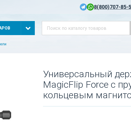
8(800)707-85-
АРОВ
тели
Универсальный дер
MagicFlip Force с 
кольцевым магнито