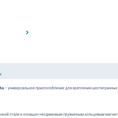
Ы
ha
– универсальное приспособление для крепления шестигранных н
енной стали и оснащен неодимовым пружинным кольцевым магнит