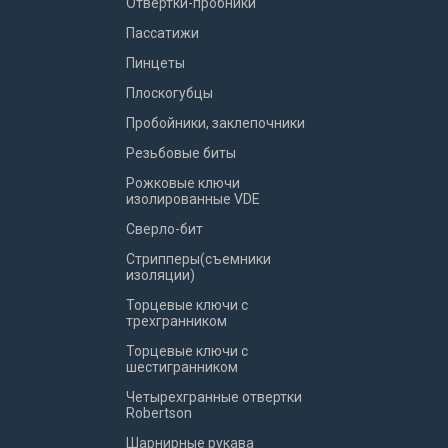
Отвертки-пробники
Пассатижи
Пинцеты
Плоскогубцы
Пробойники, заклепочники
Резьбовые биты
Рожковые ключи
изолированные VDE
Сверло-бит
Стрипперы(съемники
изоляции)
Торцевые ключи с
трехгранником
Торцевые ключи с
шестигранником
Четырехгранные отвертки
Robertson
Шарнирные рукава