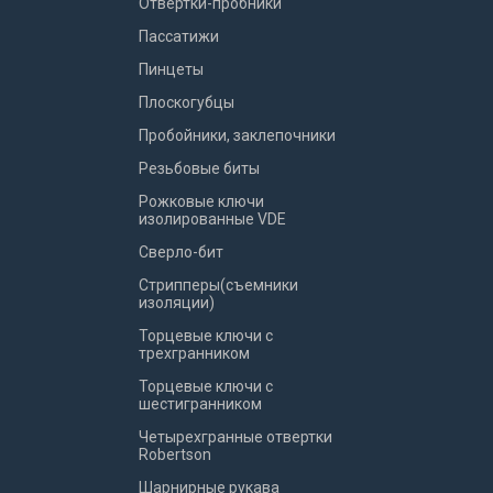
Отвертки-пробники
Пассатижи
Пинцеты
Плоскогубцы
Пробойники, заклепочники
Резьбовые биты
Рожковые ключи
изолированные VDE
Сверло-бит
Стрипперы(съемники
изоляции)
Торцевые ключи с
трехгранником
Торцевые ключи с
шестигранником
Четырехгранные отвертки
Robertson
Шарнирные рукава