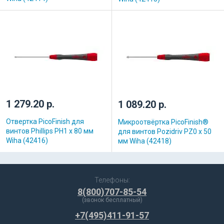
1 279.20 р.
1 089.20 р.
Отвертка PicoFinish для
Микроотвёртка PicoFinish®
винтов Phillips PH1 x 80 мм
для винтов Pozidriv PZ0 x 50
Wiha (42416)
мм Wiha (42418)
Телефоны:
8(800)707-85-54
(звонок бесплатный)
+7(495)411-91-57