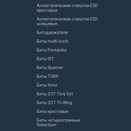
Антистатические отвертки ESD
крестовые
Антистатические отвертки ESD
шлицевые
Битодержатели
Биты multi-tooth
Биты Pentalobe
Биты SIT
Биты Spanner
Биты TORX
Биты Xeno
Биты ZOT Torq-Set
Биты ZOT Tri-Wing
Биты крестовые
Биты четырехгранные
Robertson