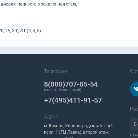
диевая, полностью закаленная сталь;
, 25, 30), ST (3, 4, 5).
Телефоны:
Ост
8(800)707-85-54
(звонок бесплатный)
+7(495)411-91-57
Рас
Адрес:
м. Южная, Кировоградская ул., д 9,
корп. 1 (ТЦ Лавка), второй этаж,
Нажи