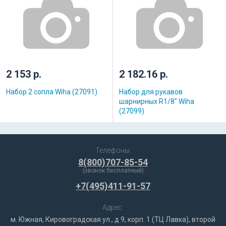
2 153 р.
2 182.16 р.
Набор 2 сопла Wiha (27091)
Набор для рукавов
шарнирных R1/8" Wiha
(27099)
Телефоны:
8(800)707-85-54
(звонок бесплатный)
+7(495)411-91-57
Адрес:
м. Южная, Кировоградская ул., д 9, корп. 1 (ТЦ Лавка), второй